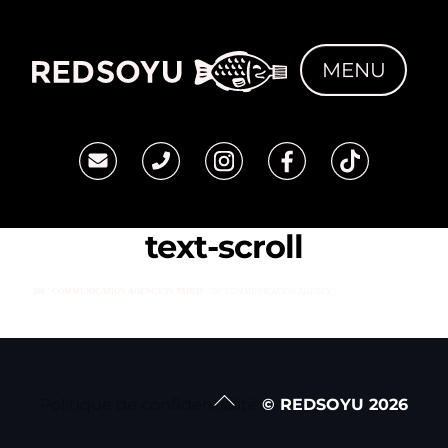
Skip
to
MENU
content
text-scroll
Back
Politique de confidentialité
© REDSOYU
2026
To