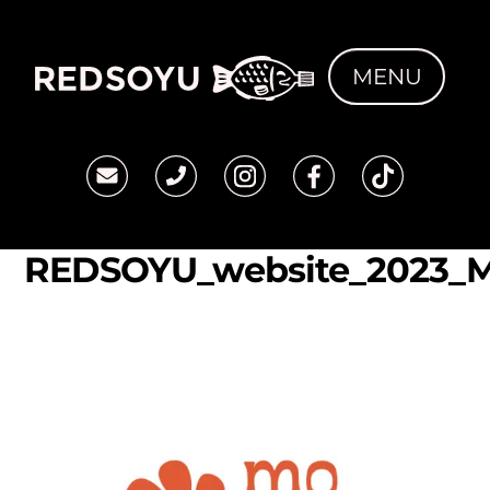
Skip
to
MENU
content
REDSOYU_website_2023