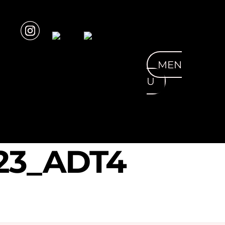
MEN
U
23_ADT4