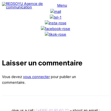
Skip
Menu
to
content
Laisser un commentaire
Vous devez
vous connecter
pour publier un
commentaire.
give us a call :
(+689) 40 85 60 72
– shoot an email :