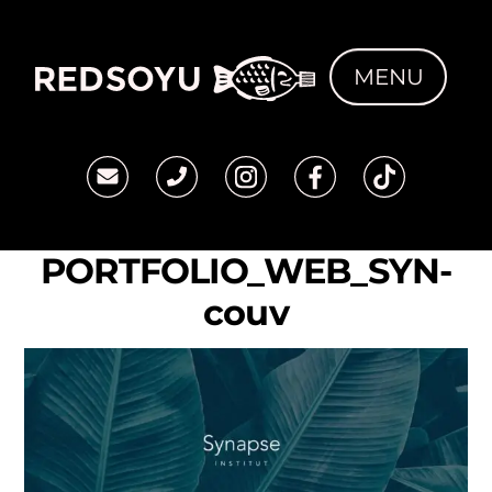
Skip
to
MENU
content
PORTFOLIO_WEB_SYN-
couv