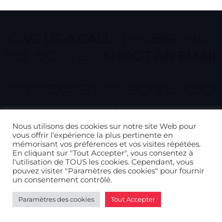
GIVE US A CALL :
(+689) 40
– SHOOT AN EMAIL
85 60 72
:
INFO@REDSOYU.CO
M
Nous utilisons des cookies sur notre site Web pour
vous offrir l'expérience la plus pertinente en
Back
mémorisant vos préférences et vos visites répétées.
Politique de confidentialité
© REDSOYU
2026
En cliquant sur "Tout Accepter", vous consentez à
To
l'utilisation de TOUS les cookies. Cependant, vous
pouvez visiter "Paramètres des cookies" pour fournir
Top
un consentement contrôlé.
Paramètres des cookies
Tout Accepter